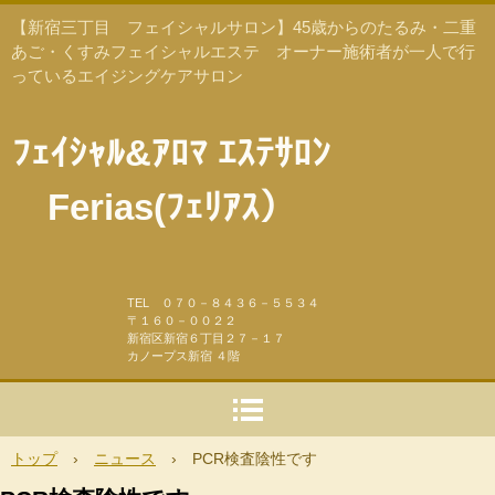
【新宿三丁目 フェイシャルサロン】45歳からのたるみ・二重
あご・くすみフェイシャルエステ オーナー施術者が一人で行
っているエイジングケアサロン
ﾌｪｲｼｬﾙ&ｱﾛﾏ ｴｽﾃｻﾛﾝ
Ferias(ﾌｪﾘｱｽ）
TEL ０７０－８４３６－５５３４
〒１６０－００２２
新宿区新宿６丁目２７－１７
カノープス新宿 ４階
トップ
›
ニュース
›
PCR検査陰性です