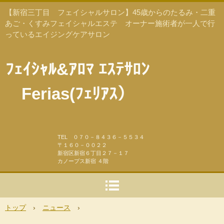
【新宿三丁目 フェイシャルサロン】45歳からのたるみ・二重
あご・くすみフェイシャルエステ オーナー施術者が一人で行
っているエイジングケアサロン
ﾌｪｲｼｬﾙ&ｱﾛﾏ ｴｽﾃｻﾛﾝ
Ferias(ﾌｪﾘｱｽ）
TEL ０７０－８４３６－５５３４
〒１６０－００２２
新宿区新宿６丁目２７－１７
カノープス新宿 ４階
トップ
›
ニュース
›