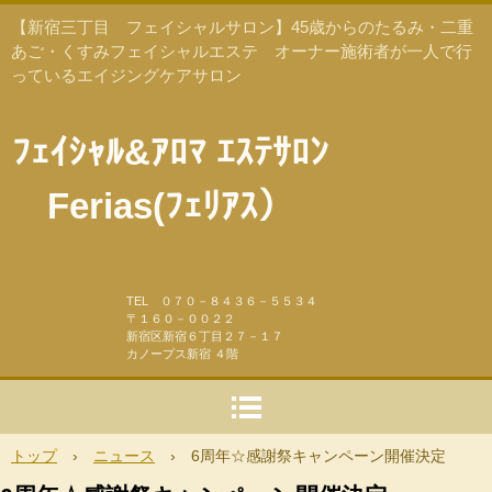
【新宿三丁目 フェイシャルサロン】45歳からのたるみ・二重
あご・くすみフェイシャルエステ オーナー施術者が一人で行
っているエイジングケアサロン
ﾌｪｲｼｬﾙ&ｱﾛﾏ ｴｽﾃｻﾛﾝ
Ferias(ﾌｪﾘｱｽ）
TEL ０７０－８４３６－５５３４
〒１６０－００２２
新宿区新宿６丁目２７－１７
カノープス新宿 ４階
トップ
›
ニュース
›
6周年☆感謝祭キャンペーン開催決定